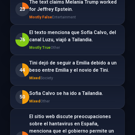
The text claims Melania Trump worked
23
for Jeffrey Epstein.
Mostly False
Entertainment
El texto menciona que Sofía Calvo, del
76
canal Luzu, viajó a Tailandia.
Mostly True
Other
Tini dejó de seguir a Emilia debido a un
44
beso entre Emilia y el novio de Tini.
Mixed
Society
Sofia Calvo se ha ido a Tailandia.
50
Mixed
Other
El sitio web discute preocupaciones
sobre el hantavirus en España,
menciona que el gobierno permite un